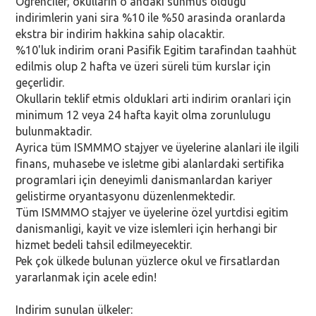
Ögrenciler, okullarin o andaki sunmus oldugu
indirimlerin yani sira %10 ile %50 arasinda oranlarda
ekstra bir indirim hakkina sahip olacaktir.
%10'luk indirim orani Pasifik Egitim tarafindan taahhüt
edilmis olup 2 hafta ve üzeri süreli tüm kurslar için
geçerlidir.
Okullarin teklif etmis olduklari arti indirim oranlari için
minimum 12 veya 24 hafta kayit olma zorunlulugu
bulunmaktadir.
Ayrica tüm ISMMMO stajyer ve üyelerine alanlari ile ilgili
finans, muhasebe ve isletme gibi alanlardaki sertifika
programlari için deneyimli danismanlardan kariyer
gelistirme oryantasyonu düzenlenmektedir.
Tüm ISMMMO stajyer ve üyelerine özel yurtdisi egitim
danismanligi, kayit ve vize islemleri için herhangi bir
hizmet bedeli tahsil edilmeyecektir.
Pek çok ülkede bulunan yüzlerce okul ve firsatlardan
yararlanmak için acele edin!
Indirim sunulan ülkeler: