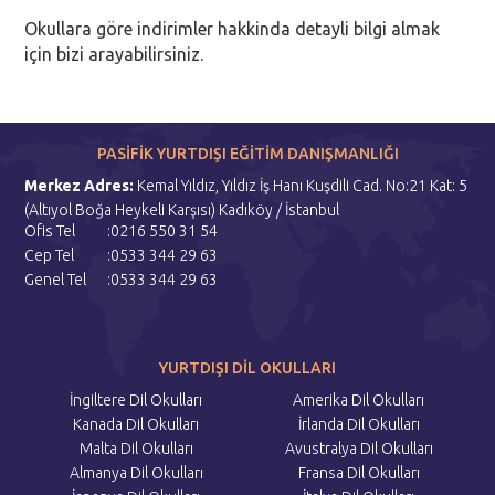
Okullara göre indirimler hakkinda detayli bilgi almak
için bizi arayabilirsiniz.
PASİFİK YURTDIŞI EĞİTİM DANIŞMANLIĞI
Merkez Adres:
Kemal Yıldız, Yıldız İş Hanı Kuşdili Cad. No:21 Kat: 5
(Altıyol Boğa Heykeli Karşısı) Kadıköy / İstanbul
Ofis Tel
:0216 550 31 54
Cep Tel
:0533 344 29 63
Genel Tel
:0533 344 29 63
YURTDIŞI DİL OKULLARI
İngiltere Dil Okulları
Amerika Dil Okulları
Kanada Dil Okulları
İrlanda Dil Okulları
Malta Dil Okulları
Avustralya Dil Okulları
Almanya Dil Okulları
Fransa Dil Okulları