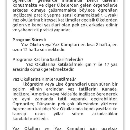
ögrenciler genellikle aralarinda kendi dillerini
konusmakta ve diger ülkelerden gelen örgencilerle
arkadas olmaya çalismamakta böylece ögrenilen
Ingilizceyi pratik yapma sansi olmamaktadir. Oysaki
Yaz okullarina bireysel katilimcilar degisik ülkelerden
gelen ve kendi yasitlari olan pek çok arkadas edinir
ve yabanci dil pratigi yaparlar.
Program Süresi:
Yaz Okulu veya Yaz Kamplari en kisa 2 hafta, en
uzun 12 hafta sürmektedir.
Programa Katilma Sartlari Nelerdir?
Yaz Okullarina katilabilmek için 7 ile 17 yas
arasinda olmak gerekmektedir.
Yaz Okullarina Kimler Katilmali?
Ilkögretim veya Lise ögrencileri uzun süren bir
egitim yilinin ardindan yaz tatillerini Kanada,
Ingiltere, Amerika veya Malta’da Ingilizce ögrenerek
ve ayni zamanda tatil yaparak geçirebilirler.
Ögrenciler, Dünyanin pek çok ülkesinden yüzlerce
ögrencinin katildigi Yaz Okullarinda kendi yasitlari ile
tanisip uzun yillar süren arkadasliklar
kurulabilmektedir.
Yaz Okullari ve Yaz Kamplari için ücretsiz