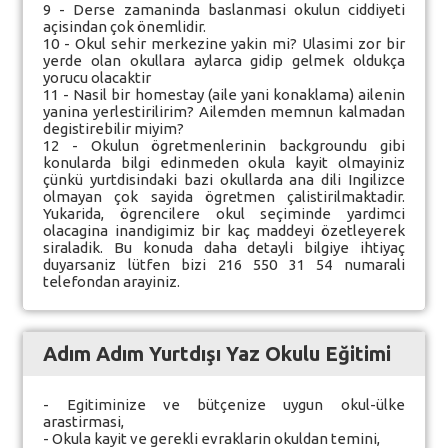
9 - Derse zamaninda baslanmasi okulun ciddiyeti
açisindan çok önemlidir.
10 - Okul sehir merkezine yakin mi? Ulasimi zor bir
yerde olan okullara aylarca gidip gelmek oldukça
yorucu olacaktir
11 - Nasil bir homestay (aile yani konaklama) ailenin
yanina yerlestirilirim? Ailemden memnun kalmadan
degistirebilir miyim?
12 - Okulun ögretmenlerinin backgroundu gibi
konularda bilgi edinmeden okula kayit olmayiniz
çünkü yurtdisindaki bazi okullarda ana dili Ingilizce
olmayan çok sayida ögretmen çalistirilmaktadir.
Yukarida, ögrencilere okul seçiminde yardimci
olacagina inandigimiz bir kaç maddeyi özetleyerek
siraladik. Bu konuda daha detayli bilgiye ihtiyaç
duyarsaniz lütfen bizi 216 550 31 54 numarali
telefondan arayiniz.
Adım Adım Yurtdışı Yaz Okulu Eğitimi
- Egitiminize ve bütçenize uygun okul-ülke
arastirmasi,
- Okula kayit ve gerekli evraklarin okuldan temini,