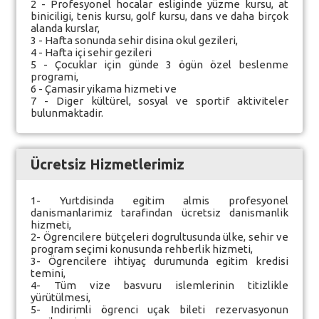
2 - Profesyonel hocalar esliginde yüzme kursu, at
biniciligi, tenis kursu, golf kursu, dans ve daha birçok
alanda kurslar,
3 - Hafta sonunda sehir disina okul gezileri,
4 - Hafta içi sehir gezileri
5 - Çocuklar için günde 3 ögün özel beslenme
programi,
6 - Çamasir yikama hizmeti ve
7 - Diger kültürel, sosyal ve sportif aktiviteler
bulunmaktadir.
Ücretsiz Hizmetlerimiz
1- Yurtdisinda egitim almis profesyonel
danismanlarimiz tarafindan ücretsiz danismanlik
hizmeti,
2- Ögrencilere bütçeleri dogrultusunda ülke, sehir ve
program seçimi konusunda rehberlik hizmeti,
3- Ögrencilere ihtiyaç durumunda egitim kredisi
temini,
4- Tüm vize basvuru islemlerinin titizlikle
yürütülmesi,
5- Indirimli ögrenci uçak bileti rezervasyonun