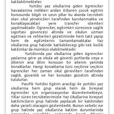
katilabilmekteler.
Yurtdisi yaz okullarina giden ögrenciler
havaalanina indikleri andan itibaren çocuk egitimi
konusunda bilgili ve uzun yillar bu alanda tecrübeli
olan okul yöneticileri tarafindan karsilanmakta ve
konaklayacaklari yere transfer islemleri
yapilmaktadir. Ögrenciler, egitimleri süresince saglik
sigortasi güvencesi altinda ve okulun uzman
egitmen ve rehberleri gözetiminde hem tatil yapip
hem de egitimlerini tamamlamaktalar. Yaz
okullarina grup halinde katilabilecegi gibi tek kisilik
katilimlar da mümkün olabilmektedir.
Yurtdisinda yaz okullarina giden ögrenciler
yaslarina göre ya okula ait güvenli yurtlarda veya o
ülkenin ana dilini konusan bir ailenin yaninda
konaklarlar. Hangi konaklama türü seçilirse seçilsin
ögrenciler her zaman okul görevlileri tarafindan
saglik, güvenlik ve her konudan gözetim altinda
tutulurlar.
Pasifik Yurtdisi Egitim araciligi ile yurtdisi yaz
okullarina hem grup olarak hem de bireysel
ögrenciler için organizasyonlar düzenlemekteyiz.
Yillar süren tecrübelerimizle Yaz Okullarina bireysel
katilimcilarin grup halinde yapilacak bir katilimdan
daha yararli olacagini gözlemledik. Bunun sebebi ise
grup halinde yaz okullarina katilim durumlarinda