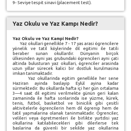
9- Seviye tespit sinavi (placement test).
Yaz Okulu ve Yaz Kampı Nedir?
Yaz Okulu ve Yaz Kampi Nedir?
Yaz okullari genellikle 7 - 17 yas arasi ögrencilere
yönelik ve tatil köylerinde dil egitimi ile tatili
beraber sunan okullardir. Dünyanin birçok
ülkesinden ayni yas grubundaki ögrencileri ayni çati
altinda bulusturan yaz okullari, ögrenciler arasinda
uzun yillar sürecek kalici bir dostluk kurulmasina
imkan tanimaktadir.
Yaz okullarinda egitim genellikle her sene
Haziran ayinda baslayip Eylül ayina kadar
sürmektedir. Bu okullarda hafta içi her gün ortalama
3—4 saat dil egitimi verilmekte günün geri kalan
zamaninda ile hafta sonlarinda ise yüzme, kürek,
tenis, futbol, basketbol ve binicilik gibi çesitli
aktivitelerle ögrencilerin hem dil ögrenip hem de
tatil yapmalarina olanak taninmaktadir. Ögrenciler,
velileri veya ögretmenleri ile birlikte yurtdisi yaz
okullarina katilabilecekleri gibi dilerlerse tek
baslarina da güvenli bir sekilde yaz okullarina