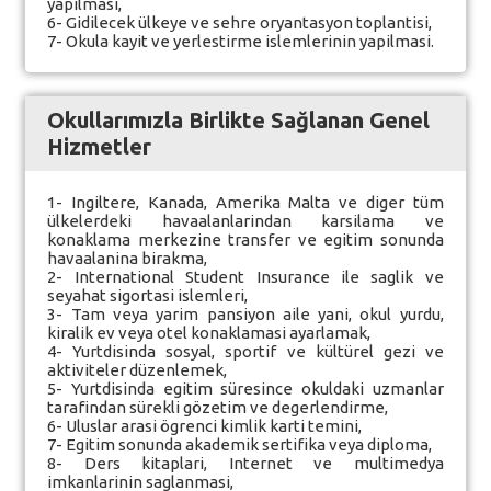
yapilmasi,
6- Gidilecek ülkeye ve sehre oryantasyon toplantisi,
7- Okula kayit ve yerlestirme islemlerinin yapilmasi.
Okullarımızla Birlikte Sağlanan Genel
Hizmetler
1- Ingiltere, Kanada, Amerika Malta ve diger tüm
ülkelerdeki havaalanlarindan karsilama ve
konaklama merkezine transfer ve egitim sonunda
havaalanina birakma,
2- International Student Insurance ile saglik ve
seyahat sigortasi islemleri,
3- Tam veya yarim pansiyon aile yani, okul yurdu,
kiralik ev veya otel konaklamasi ayarlamak,
4- Yurtdisinda sosyal, sportif ve kültürel gezi ve
aktiviteler düzenlemek,
5- Yurtdisinda egitim süresince okuldaki uzmanlar
tarafindan sürekli gözetim ve degerlendirme,
6- Uluslar arasi ögrenci kimlik karti temini,
7- Egitim sonunda akademik sertifika veya diploma,
8- Ders kitaplari, Internet ve multimedya
imkanlarinin saglanmasi,