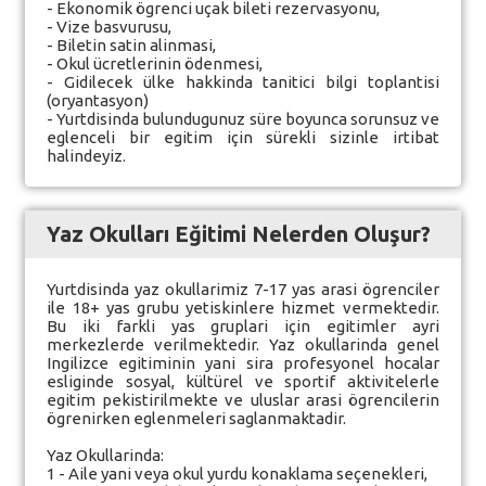
- Ekonomik ögrenci uçak bileti rezervasyonu,
- Vize basvurusu,
- Biletin satin alinmasi,
- Okul ücretlerinin ödenmesi,
- Gidilecek ülke hakkinda tanitici bilgi toplantisi
(oryantasyon)
- Yurtdisinda bulundugunuz süre boyunca sorunsuz ve
eglenceli bir egitim için sürekli sizinle irtibat
halindeyiz.
Yaz Okulları Eğitimi Nelerden Oluşur?
Yurtdisinda yaz okullarimiz 7-17 yas arasi ögrenciler
ile 18+ yas grubu yetiskinlere hizmet vermektedir.
Bu iki farkli yas gruplari için egitimler ayri
merkezlerde verilmektedir. Yaz okullarinda genel
Ingilizce egitiminin yani sira profesyonel hocalar
esliginde sosyal, kültürel ve sportif aktivitelerle
egitim pekistirilmekte ve uluslar arasi ögrencilerin
ögrenirken eglenmeleri saglanmaktadir.
Yaz Okullarinda:
1 - Aile yani veya okul yurdu konaklama seçenekleri,