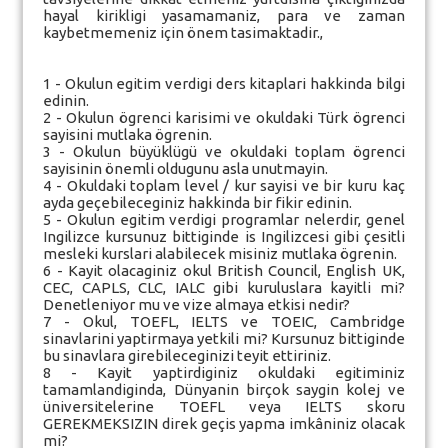
hayal kirikligi yasamamaniz, para ve zaman
kaybetmemeniz için önem tasimaktadir.,
1 - Okulun egitim verdigi ders kitaplari hakkinda bilgi
edinin.
2 - Okulun ögrenci karisimi ve okuldaki Türk ögrenci
sayisini mutlaka ögrenin.
3 - Okulun büyüklügü ve okuldaki toplam ögrenci
sayisinin önemli oldugunu asla unutmayin.
4 - Okuldaki toplam level / kur sayisi ve bir kuru kaç
ayda geçebileceginiz hakkinda bir fikir edinin.
5 - Okulun egitim verdigi programlar nelerdir, genel
Ingilizce kursunuz bittiginde is Ingilizcesi gibi çesitli
mesleki kurslari alabilecek misiniz mutlaka ögrenin.
6 - Kayit olacaginiz okul British Council, English UK,
CEC, CAPLS, CLC, IALC gibi kuruluslara kayitli mi?
Denetleniyor mu ve vize almaya etkisi nedir?
7 - Okul, TOEFL, IELTS ve TOEIC, Cambridge
sinavlarini yaptirmaya yetkili mi? Kursunuz bittiginde
bu sinavlara girebileceginizi teyit ettiriniz.
8 - Kayit yaptirdiginiz okuldaki egitiminiz
tamamlandiginda, Dünyanin birçok saygin kolej ve
üniversitelerine TOEFL veya IELTS skoru
GEREKMEKSIZIN direk geçis yapma imkâniniz olacak
mi?