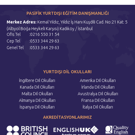
PASİFİK YURTDIŞI EĞİTİM DANIŞMANLIĞI
Merkez Adres:
Kemal Yıldız, Yıldız İş Hanı Kuşdili Cad. No:21 Kat: 5
(Altıyol Boğa Heykeli Karşısı) Kadıköy / İstanbul
Ofis Tel
:0216 550 31 54
Cep Tel
:0533 344 29 63
Genel Tel
:0533 344 29 63
YURTDIŞI DİL OKULLARI
İngiltere Dil Okulları
Amerika Dil Okulları
Kanada Dil Okulları
İrlanda Dil Okulları
Malta Dil Okulları
Avustralya Dil Okulları
Almanya Dil Okulları
Fransa Dil Okulları
İspanya Dil Okulları
İtalya Dil Okulları
AKREDİTASYONLARIMIZ