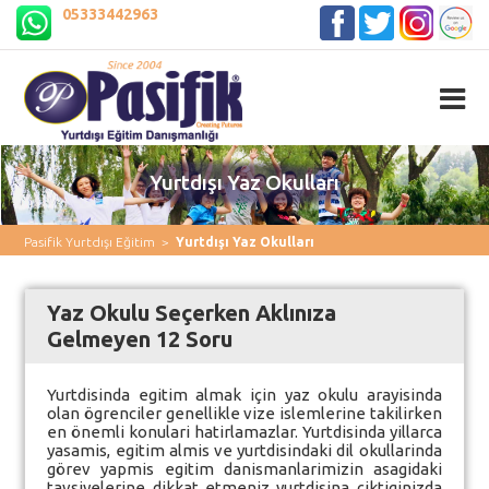
05333442963
Yurtdışı Yaz Okulları
Pasifik Yurtdışı Eğitim
>
Yurtdışı Yaz Okulları
Yaz Okulu Seçerken Aklınıza
Gelmeyen 12 Soru
Yurtdisinda egitim almak için yaz okulu arayisinda
olan ögrenciler genellikle vize islemlerine takilirken
en önemli konulari hatirlamazlar. Yurtdisinda yillarca
yasamis, egitim almis ve yurtdisindaki dil okullarinda
görev yapmis egitim danismanlarimizin asagidaki
tavsiyelerine dikkat etmeniz yurtdisina çiktiginizda