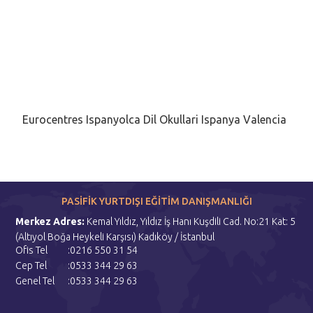
Eurocentres Ispanyolca Dil Okullari Ispanya Valencia
PASİFİK YURTDIŞI EĞİTİM DANIŞMANLIĞI
Merkez Adres:
Kemal Yıldız, Yıldız İş Hanı Kuşdili Cad. No:21 Kat: 5
(Altıyol Boğa Heykeli Karşısı) Kadıköy / İstanbul
Ofis Tel
:0216 550 31 54
Cep Tel
:0533 344 29 63
Genel Tel
:0533 344 29 63