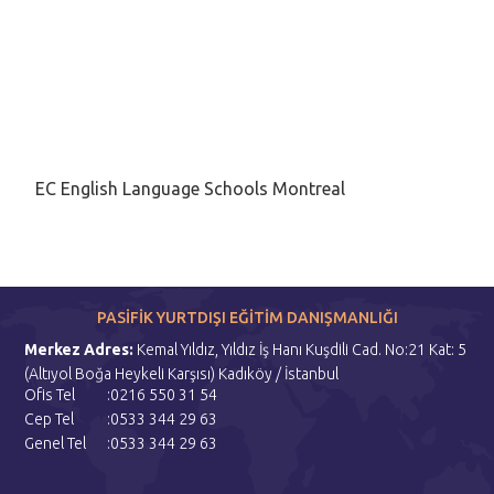
EC English Language Schools Montreal
PASİFİK YURTDIŞI EĞİTİM DANIŞMANLIĞI
Merkez Adres:
Kemal Yıldız, Yıldız İş Hanı Kuşdili Cad. No:21 Kat: 5
(Altıyol Boğa Heykeli Karşısı) Kadıköy / İstanbul
Ofis Tel
:0216 550 31 54
Cep Tel
:0533 344 29 63
Genel Tel
:0533 344 29 63