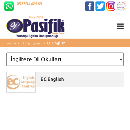
05333442963
Pasifik Yurtdışı Eğitim
>
EC English
EC English