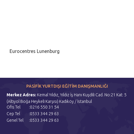
Eurocentres Lunenburg
PASİFİK YURTDIŞI EĞİTİM DANIŞMANLIĞI
Merkez Adres:
Kemal Yıldız, Yıldız İş Hanı Kuşdili Cad. No:21 Kat: 5
(Altıyol Boğa Heykeli Karşısı) Kadıköy / İstanbul
Ofis Tel
:0216 550 31 54
Cep Tel
:0533 344 29 63
Genel Tel
:0533 344 29 63