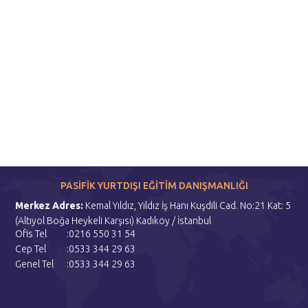
PASİFİK YURTDIŞI EĞİTİM DANIŞMANLIĞI
Merkez Adres:
Kemal Yıldız, Yıldız İş Hanı Kuşdili Cad. No:21 Kat: 5
(Altıyol Boğa Heykeli Karşısı) Kadıköy / İstanbul
Ofis Tel
:0216 550 31 54
Cep Tel
:0533 344 29 63
Genel Tel
:0533 344 29 63