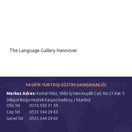
The Language Gallery Hannover
PASİFİK YURTDIŞI EĞİTİM DANIŞMANLIĞI
Merkez Adres:
Kemal Yıldız, Yıldız İş Hanı Kuşdili Cad. No:21 Kat: 5
(Altıyol Boğa Heykeli Karşısı) Kadıköy / İstanbul
Ofis Tel
:0216 550 31 54
Cep Tel
:0533 344 29 63
Genel Tel
:0533 344 29 63