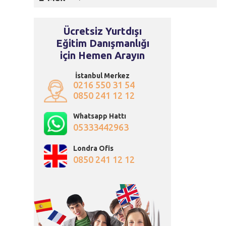
Ücretsiz Yurtdışı
Eğitim Danışmanlığı
için Hemen Arayın
İstanbul Merkez
0216 550 31 54
0850 241 12 12
Whatsapp Hattı
05333442963
Londra Ofis
0850 241 12 12