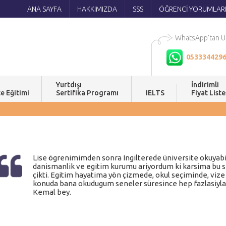
ANA SAYFA
HAKKIMIZDA
SSS
ÖĞRENCİ YORUMLAR
WhatsApp'tan Ul
053334429
Yurtdışı
İndirimli
e Eğitimi
Sertifika Programı
IELTS
Fiyat Liste
Lise ögrenimimden sonra Ingilterede üniversite okuyabilm
danismanlik ve egitim kurumu ariyordum ki karsima bu sif
çikti. Egitim hayatima yön çizmede, okul seçiminde, vize 
konuda bana okudugum seneler süresince hep fazlasiyla y
Kemal bey.