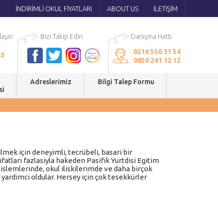
I
İNDİRİMLİ OKUL FİYATLARI
ABOUT US
İLETİŞİM
aşın
Bizi Takip Edin
Danışma Hattı
0216 550 31 54
63
0850 241 12 12
Adreslerimiz
Bilgi Talep Formu
si
ek için deneyimli, tecrübeli, basari bir
atlari fazlasiyla hakeden Pasifik Yurtdisi Egitim
islemlerinde, okul iliskilerimde ve daha birçok
ardimci oldular. Hersey için çok tesekkürler