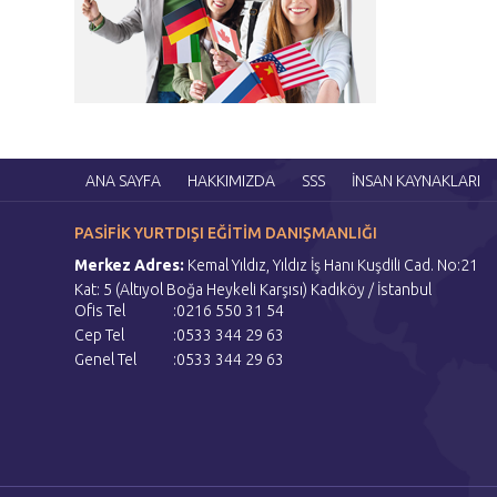
ANA SAYFA
HAKKIMIZDA
SSS
İNSAN KAYNAKLARI
PASİFİK YURTDIŞI EĞİTİM DANIŞMANLIĞI
Merkez Adres:
Kemal Yıldız, Yıldız İş Hanı Kuşdili Cad. No:21
Kat: 5 (Altıyol Boğa Heykeli Karşısı) Kadıköy / İstanbul
Ofis Tel
:0216 550 31 54
Cep Tel
:0533 344 29 63
Genel Tel
:0533 344 29 63