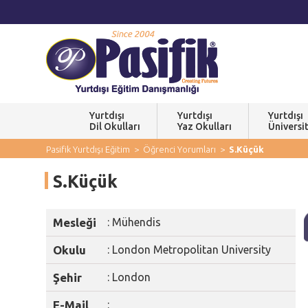
Yurtdışı
Yurtdışı
Yurtdışı
Dil Okulları
Yaz Okulları
Üniversit
Pasifik Yurtdışı Eğitim
> Öğrenci Yorumları
>
S.Küçük
S.Küçük
Mesleği
: Mühendis
Okulu
: London Metropolitan University
Şehir
: London
E-Mail
: